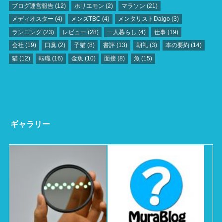
ブログ運営報告
(12)
ホリエモン
(2)
マラソン
(21)
メディオスター
(4)
メンズTBC
(4)
メンタリストDaigo
(3)
ランニング
(23)
レビュー
(28)
一人暮らし
(4)
仕事
(19)
会社
(19)
口臭
(2)
子猫
(8)
書評
(13)
朝礼
(3)
本の要約
(14)
猫
(12)
転職
(16)
金魚
(10)
面接
(8)
魚
(15)
ギャラリー