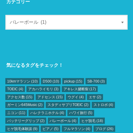
カテゴリー
気になるタグをチェック！
10kmマラソン
(10)
D500
(10)
pickup
(15)
SB‐700
(3)
TOEIC
(4)
アカハライモリ
(3)
アキレス腱断裂
(17)
アクセス数
(15)
アドセンス
(15)
ウグイ
(4)
エサ
(2)
ガーミン645Music
(2)
スタディサプリTOEIC
(2)
ストロボ
(4)
ニコン
(11)
ハレクラニホテル
(4)
ハワイ旅行
(5)
バッテリーグリップ
(2)
バレーボール
(4)
ヒゲ脱毛
(18)
ヒゲ脱毛体験談
(9)
ピアノ
(5)
フルマラソン
(4)
ブログ
(26)