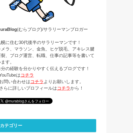
uraBlog
(むらブログ)/サラリーマンブロガー
札幌に住む30代後半のサラリーマンです！
カメラ、マラソン、金魚、ヒゲ脱毛、アキレス腱
断裂、ブログ運営、転職、仕事の記事等を書いて
います。
自分の経験を分かりやすく伝えるブログです！
YouTubeは
コチラ
■お問い合わせは
コチラ
よりお願いします。
■さらに詳しいプロフィールは
コチラ
から！
カテゴリー