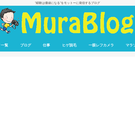
”経験は価値になる”をモットーに発信するブログ
リ一覧
ブログ
仕事
ヒゲ脱毛
一眼レフカメラ
マラ
ブログ収益報告
ブログで稼ぐ方法
転職
仕事の悩み
フル
ハー
10キ
リレ
ラン