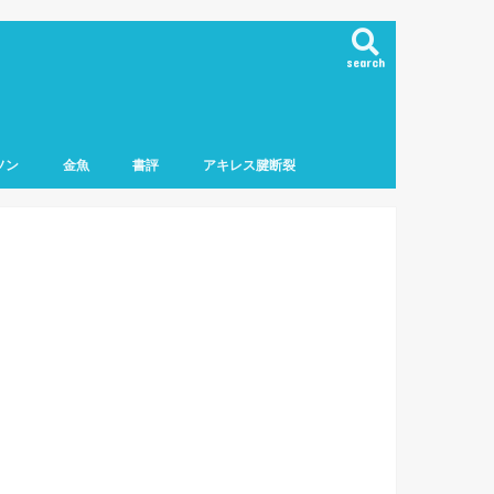
search
ソン
金魚
書評
アキレス腱断裂
マラソン
フマラソン
ロマラソン
ーマラソン
ニング用品