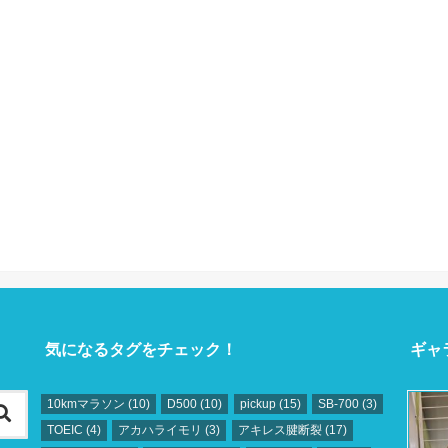
気になるタグをチェック！
ギャ
10kmマラソン
(10)
D500
(10)
pickup
(15)
SB‐700
(3)
TOEIC
(4)
アカハライモリ
(3)
アキレス腱断裂
(17)