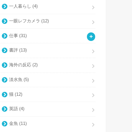
一人暮らし
(4)
一眼レフカメラ
(12)
仕事
(31)
書評
(13)
海外の反応
(2)
淡水魚
(5)
猫
(12)
英語
(4)
金魚
(11)