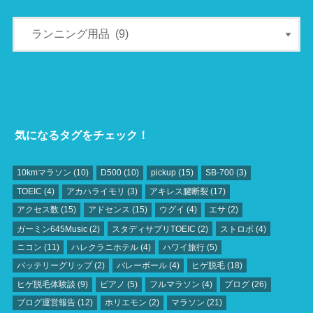
気になるタグをチェック！
10kmマラソン
(10)
D500
(10)
pickup
(15)
SB‐700
(3)
TOEIC
(4)
アカハライモリ
(3)
アキレス腱断裂
(17)
アクセス数
(15)
アドセンス
(15)
ウグイ
(4)
エサ
(2)
ガーミン645Music
(2)
スタディサプリTOEIC
(2)
ストロボ
(4)
ニコン
(11)
ハレクラニホテル
(4)
ハワイ旅行
(5)
バッテリーグリップ
(2)
バレーボール
(4)
ヒゲ脱毛
(18)
ヒゲ脱毛体験談
(9)
ピアノ
(5)
フルマラソン
(4)
ブログ
(26)
ブログ運営報告
(12)
ホリエモン
(2)
マラソン
(21)