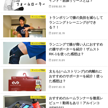
イント・筋膜リリースとは？
2018.02.19
ランニング用品
トランポリンで膝の負担を減らして
ランニングトレーニングができ
る？！
2017.12.19
ランニング用品
ランニングで膝が痛い人におすすめ
の膝サポーターを紹介！ザムスト
RK-1を使った感想は？
2017.11.09
ランニング用品
太もも(ハムストリング)の肉離れに
おすすめのサポーターを紹介！使っ
た感想は？
2017.03.13
ランニング用品
おすすめのルームランナーを徹底レ
ビュー！動画もあり！アルインコ
AFW1011