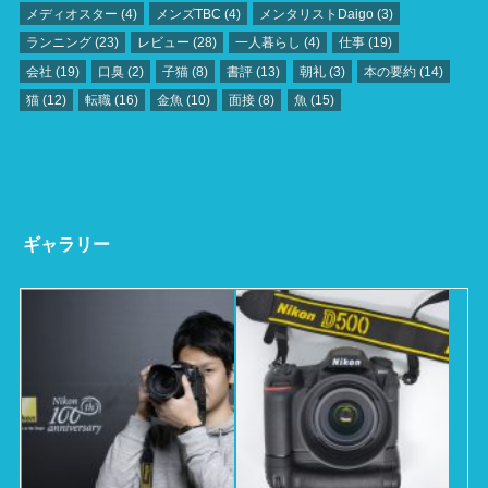
メディオスター
(4)
メンズTBC
(4)
メンタリストDaigo
(3)
ランニング
(23)
レビュー
(28)
一人暮らし
(4)
仕事
(19)
会社
(19)
口臭
(2)
子猫
(8)
書評
(13)
朝礼
(3)
本の要約
(14)
猫
(12)
転職
(16)
金魚
(10)
面接
(8)
魚
(15)
ギャラリー