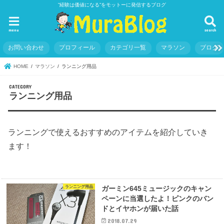
”経験は価値になる”をモットーに発信するブログ
menu
search
お問い合わせ
プロフィール
カテゴリ一覧
マラソン
ブログ
HOME
マラソン
ランニング用品
ランニング用品
ランニングで使えるおすすめのアイテムを紹介していき
ます！
ランニング用品
ガーミン645ミュージックのキャン
ペーンに当選したよ！ピンクのバン
ドとイヤホンが届いた話
2018.07.29