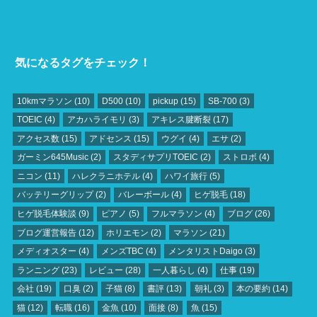
気になるタグをチェック！
10kmマラソン
(10)
D500
(10)
pickup
(15)
SB‐700
(3)
TOEIC
(4)
アカハライモリ
(3)
アキレス腱断裂
(17)
アクセス数
(15)
アドセンス
(15)
ウグイ
(4)
エサ
(2)
ガーミン645Music
(2)
スタディサプリTOEIC
(2)
ストロボ
(4)
ニコン
(11)
ハレクラニホテル
(4)
ハワイ旅行
(5)
バッテリーグリップ
(2)
バレーボール
(4)
ヒゲ脱毛
(18)
ヒゲ脱毛体験談
(9)
ピアノ
(5)
フルマラソン
(4)
ブログ
(26)
ブログ運営報告
(12)
ホリエモン
(2)
マラソン
(21)
メディオスター
(4)
メンズTBC
(4)
メンタリストDaigo
(3)
ランニング
(23)
レビュー
(28)
一人暮らし
(4)
仕事
(19)
会社
(19)
口臭
(2)
子猫
(8)
書評
(13)
朝礼
(3)
本の要約
(14)
猫
(12)
転職
(16)
金魚
(10)
面接
(8)
魚
(15)