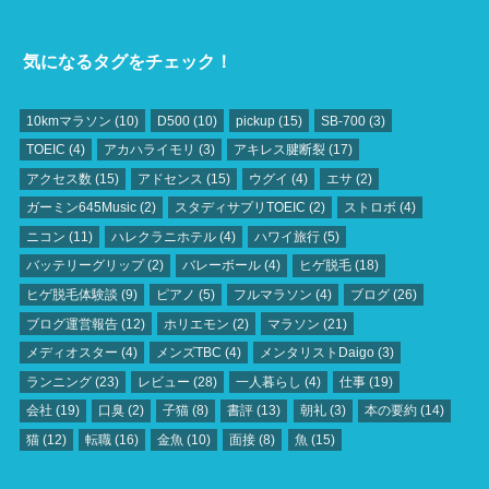
気になるタグをチェック！
10kmマラソン
(10)
D500
(10)
pickup
(15)
SB‐700
(3)
TOEIC
(4)
アカハライモリ
(3)
アキレス腱断裂
(17)
アクセス数
(15)
アドセンス
(15)
ウグイ
(4)
エサ
(2)
ガーミン645Music
(2)
スタディサプリTOEIC
(2)
ストロボ
(4)
ニコン
(11)
ハレクラニホテル
(4)
ハワイ旅行
(5)
バッテリーグリップ
(2)
バレーボール
(4)
ヒゲ脱毛
(18)
ヒゲ脱毛体験談
(9)
ピアノ
(5)
フルマラソン
(4)
ブログ
(26)
ブログ運営報告
(12)
ホリエモン
(2)
マラソン
(21)
メディオスター
(4)
メンズTBC
(4)
メンタリストDaigo
(3)
ランニング
(23)
レビュー
(28)
一人暮らし
(4)
仕事
(19)
会社
(19)
口臭
(2)
子猫
(8)
書評
(13)
朝礼
(3)
本の要約
(14)
猫
(12)
転職
(16)
金魚
(10)
面接
(8)
魚
(15)