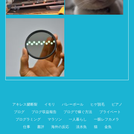
アキレス腱断裂
イモリ
バレーボール
ヒゲ脱毛
ピアノ
ブログ
ブログ収益報告
ブログで稼ぐ方法
プライベート
プログラミング
マラソン
一人暮らし
一眼レフカメラ
仕事
書評
海外の反応
淡水魚
猫
金魚