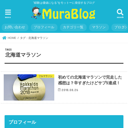
”経験は価値になる”をモットーに発信するブログ
menu
search
お問い合わせ
プロフィール
カテゴリ一覧
マラソン
ブログ
HOME
タグ : 北海道マラソン
北海道マラソン
フルマラソン
初めての北海道マラソンで完走した
感想は？辛すぎたけどサブ5達成！
2018.08.26
プロフィール