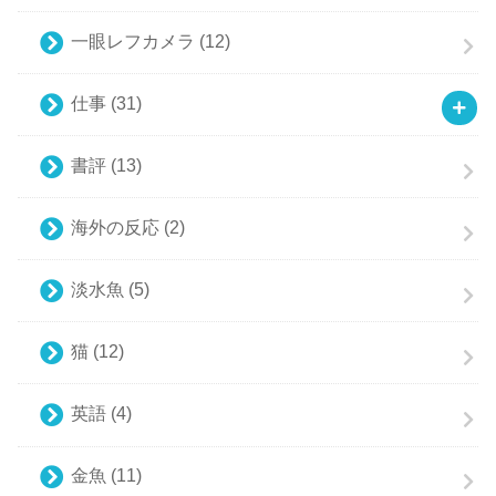
一眼レフカメラ
(12)
仕事
(31)
書評
(13)
海外の反応
(2)
淡水魚
(5)
猫
(12)
英語
(4)
金魚
(11)