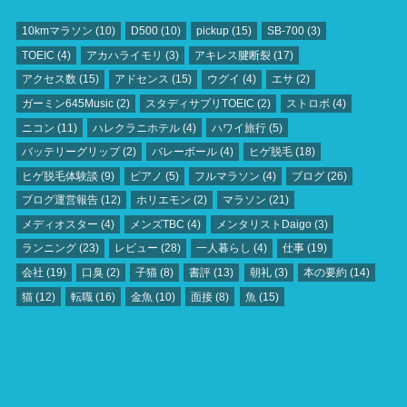
10kmマラソン
(10)
D500
(10)
pickup
(15)
SB‐700
(3)
TOEIC
(4)
アカハライモリ
(3)
アキレス腱断裂
(17)
アクセス数
(15)
アドセンス
(15)
ウグイ
(4)
エサ
(2)
ガーミン645Music
(2)
スタディサプリTOEIC
(2)
ストロボ
(4)
ニコン
(11)
ハレクラニホテル
(4)
ハワイ旅行
(5)
バッテリーグリップ
(2)
バレーボール
(4)
ヒゲ脱毛
(18)
ヒゲ脱毛体験談
(9)
ピアノ
(5)
フルマラソン
(4)
ブログ
(26)
ブログ運営報告
(12)
ホリエモン
(2)
マラソン
(21)
メディオスター
(4)
メンズTBC
(4)
メンタリストDaigo
(3)
ランニング
(23)
レビュー
(28)
一人暮らし
(4)
仕事
(19)
会社
(19)
口臭
(2)
子猫
(8)
書評
(13)
朝礼
(3)
本の要約
(14)
猫
(12)
転職
(16)
金魚
(10)
面接
(8)
魚
(15)