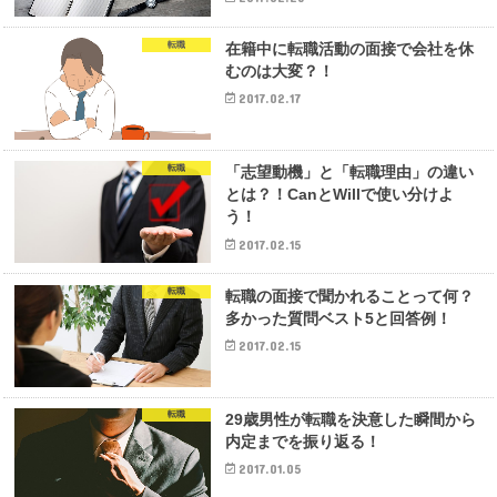
転職
在籍中に転職活動の面接で会社を休
むのは大変？！
2017.02.17
転職
「志望動機」と「転職理由」の違い
とは？！CanとWillで使い分けよ
う！
2017.02.15
転職
転職の面接で聞かれることって何？
多かった質問ベスト5と回答例！
2017.02.15
転職
29歳男性が転職を決意した瞬間から
内定までを振り返る！
2017.01.05