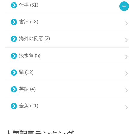
仕事
(31)
書評
(13)
海外の反応
(2)
淡水魚
(5)
猫
(12)
英語
(4)
金魚
(11)