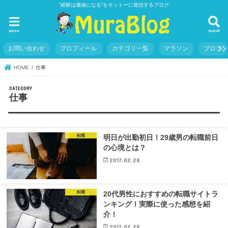
”経験は価値になる”をモットーに発信するブログ
menu
search
お問い合わせ
プロフィール
カテゴリ一覧
マラソン
ブログ
HOME
仕事
仕事
転職
明日が出勤初日！29歳男の転職前日
の心境とは？
2017.02.28
転職
20代男性におすすめの転職サイトラ
ンキング！実際に使った感想を紹
介！
2017.02.28