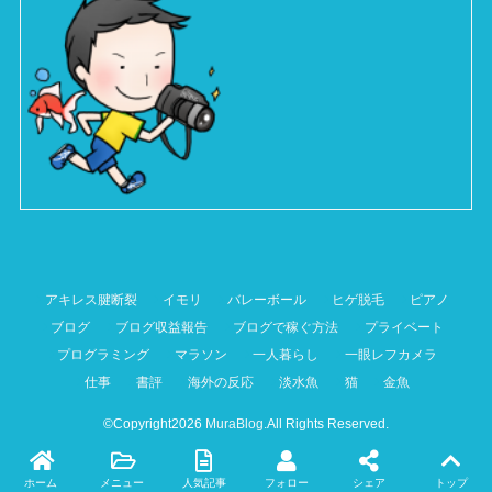
アキレス腱断裂
イモリ
バレーボール
ヒゲ脱毛
ピアノ
ブログ
ブログ収益報告
ブログで稼ぐ方法
プライベート
プログラミング
マラソン
一人暮らし
一眼レフカメラ
仕事
書評
海外の反応
淡水魚
猫
金魚
©Copyright2026
MuraBlog
.All Rights Reserved.
ホーム
メニュー
人気記事
フォロー
シェア
トップ
Twitter
facebook
instagram