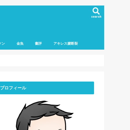
search
ソン
金魚
書評
アキレス腱断裂
マラソン
フマラソン
ロマラソン
ーマラソン
ニング用品
プロフィール