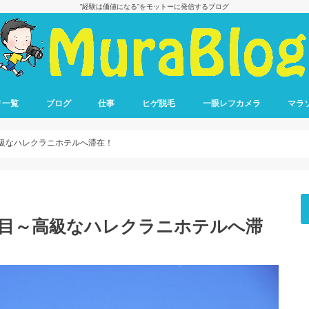
”経験は価値になる”をモットーに発信するブログ
リ一覧
ブログ
仕事
ヒゲ脱毛
一眼レフカメラ
マラ
ブログ収益報告
ブログで稼ぐ方法
転職
仕事の悩み
フル
ハー
10キ
リレ
ラン
級なハレクラニホテルへ滞在！
日目～高級なハレクラニホテルへ滞