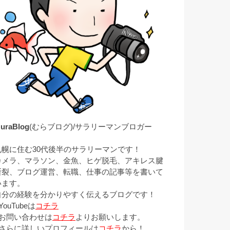
uraBlog
(むらブログ)/サラリーマンブロガー
札幌に住む30代後半のサラリーマンです！
カメラ、マラソン、金魚、ヒゲ脱毛、アキレス腱
断裂、ブログ運営、転職、仕事の記事等を書いて
います。
自分の経験を分かりやすく伝えるブログです！
YouTubeは
コチラ
■お問い合わせは
コチラ
よりお願いします。
■さらに詳しいプロフィールは
コチラ
から！