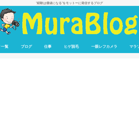
”経験は価値になる”をモットーに発信するブログ
リ一覧
ブログ
仕事
ヒゲ脱毛
一眼レフカメラ
マラ
ブログ収益報告
ブログで稼ぐ方法
転職
仕事の悩み
フル
ハー
10キ
リレ
ラン