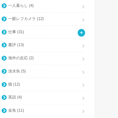
一人暮らし
(4)
一眼レフカメラ
(12)
仕事
(31)
書評
(13)
海外の反応
(2)
淡水魚
(5)
猫
(12)
英語
(4)
金魚
(11)