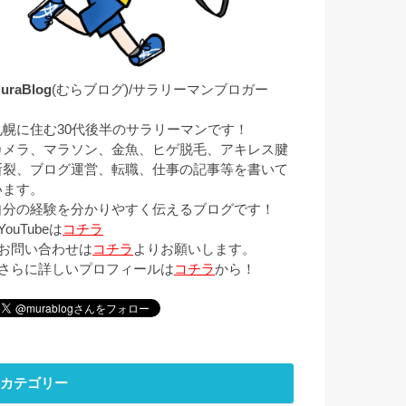
uraBlog
(むらブログ)/サラリーマンブロガー
札幌に住む30代後半のサラリーマンです！
カメラ、マラソン、金魚、ヒゲ脱毛、アキレス腱
断裂、ブログ運営、転職、仕事の記事等を書いて
います。
自分の経験を分かりやすく伝えるブログです！
YouTubeは
コチラ
■お問い合わせは
コチラ
よりお願いします。
■さらに詳しいプロフィールは
コチラ
から！
カテゴリー