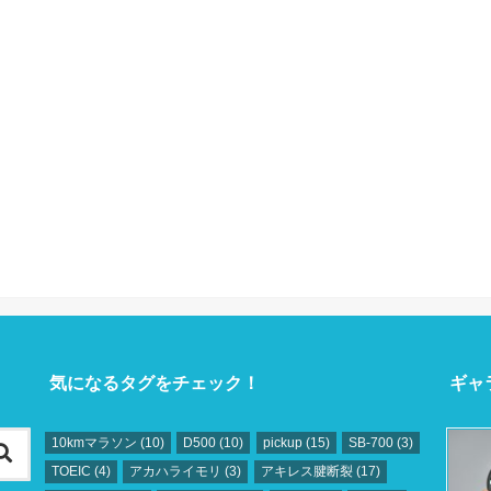
気になるタグをチェック！
ギャ
10kmマラソン
(10)
D500
(10)
pickup
(15)
SB‐700
(3)
TOEIC
(4)
アカハライモリ
(3)
アキレス腱断裂
(17)