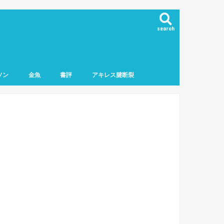
search
ソン
金魚
書評
アキレス腱断裂
マラソン
フマラソン
ロマラソン
ーマラソン
ニング用品