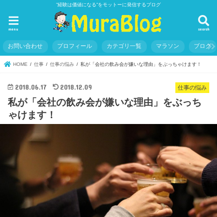
”経験は価値になる”をモットーに発信するブログ
menu
search
お問い合わせ
プロフィール
カテゴリ一覧
マラソン
ブログ
HOME
仕事
仕事の悩み
私が「会社の飲み会が嫌いな理由」をぶっちゃけます！
2018.06.17
2018.12.09
仕事の悩み
私が「会社の飲み会が嫌いな理由」をぶっち
ゃけます！