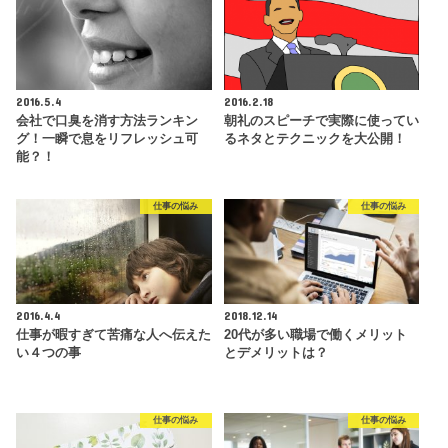
2016.5.4
2016.2.18
会社で口臭を消す方法ランキン
朝礼のスピーチで実際に使ってい
グ！一瞬で息をリフレッシュ可
るネタとテクニックを大公開！
能？！
仕事の悩み
仕事の悩み
2016.4.4
2018.12.14
仕事が暇すぎて苦痛な人へ伝えた
20代が多い職場で働くメリット
い４つの事
とデメリットは？
仕事の悩み
仕事の悩み