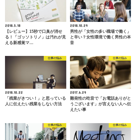
2018.5.18
2018.10.29
【レビュー】15秒で口臭が消せ
男性が「女性の多い職場で働く」
る！「ゴッソトリノ」は汚れが見
と辛い？女性環境で働く男性の本
える新感覚マ…
音
仕事の悩み
仕事の悩み
2018.10.22
2017.6.29
「残業がきつい！」と思っている
難発性の吃音で「お電話ありがと
人に伝えたい残業をしない方法
うございます」が言えない人へ伝
えたい事
仕事の悩み
仕事の悩み