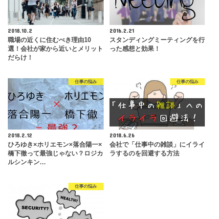
2018.10.2
2016.2.21
職場の近くに住むべき理由10
スタンディングミーティングを行
選！会社が家から近いとメリット
った感想と効果！
だらけ！
仕事の悩み
仕事の悩み
2018.2.12
2018.6.26
ひろゆき×ホリエモン×落合陽一×
会社で「仕事中の雑談」にイライ
橋下徹って最強じゃない？ロジカ
ラするのを回避する方法
ルシンキン…
仕事の悩み