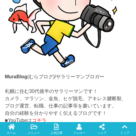
MuraBlog
(むらブログ)/サラリーマンブロガー
札幌に住む30代後半のサラリーマンです！
カメラ、マラソン、金魚、ヒゲ脱毛、アキレス腱断裂、
ブログ運営、転職、仕事の記事等を書いています。
自分の経験を分かりやすく伝えるブログです！
■YouTubeは
コチラ
■お問い合わせは
コチラ
よりお願いします。
ホーム
メニュー
人気記事
フォロー
シェア
トップ
■さらに詳しいプロフィールは
コチラ
から！
Twitter
facebook
instagram