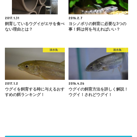
2017.1.31
2016.2.7
飼育しているウグイがエサを食べ
ヨシノボリの飼育に必要な3つの
ない理由とは？
事！餌は何を与えればいい？
淡水魚
淡水魚
2017.1.2
2016.4.26
ウグイを飼育する時に与えるおす
ウグイの飼育方法を詳しく解説！
すめの餌ランキング！
ウグイ！されどウグイ！