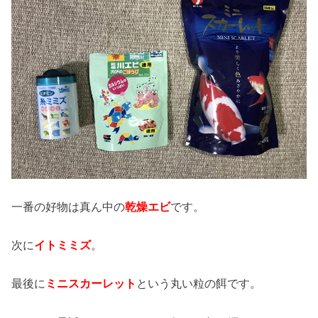
一番の好物は真ん中の
乾燥エビ
です。
次に
イトミミズ
。
最後に
ミニスカーレット
という丸い粒の餌です。