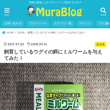
”経験は価値になる”をモットーに発信するブログ
menu
search
お問い合わせ
プロフィール
カテゴリ一覧
マラソン
ブログ
HOME
淡水魚
飼育しているウグイの餌にミルワームを与えてみた！
2017.07.02
2018.09.14
淡水魚
飼育しているウグイの餌にミルワームを与え
てみた！