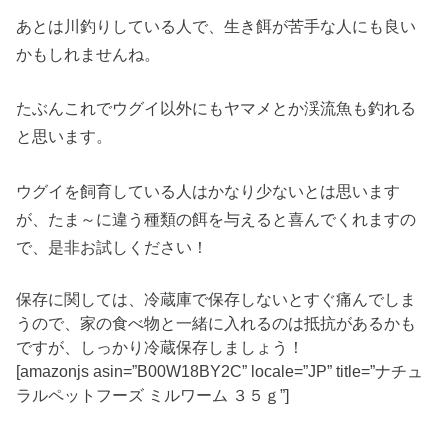
あとは川釣りしている人で、生き餌が苦手な人にも良い
かもしれませんね。
たぶんこれでウグイ以外にもヤマメとか渓流魚も釣れる
と思います。
ウグイを飼育している人はかなり少ないとは思います
が、たま～に違う種類の餌を与えると喜んでくれますの
で、是非お試しください！
保存に関しては、冷蔵庫で保存しないとすぐ痛んでしま
うので、家の食べ物と一緒に入れるのは抵抗があるかも
ですが、しっかり冷蔵保存しましょう！
[amazonjs asin=”B00W18BY2C” locale=”JP” title=”ナチュ
ラルペットフーズ ミルワーム ３５ｇ”]