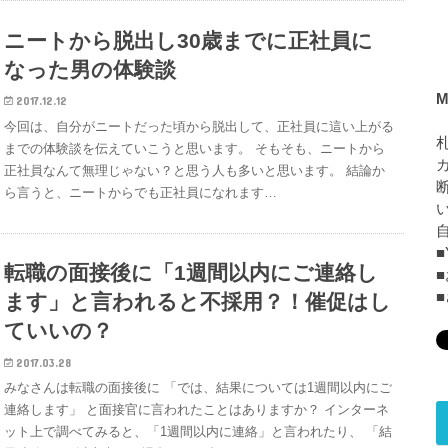
ニートから脱出し30歳までに正社員に
なった男の体験談
M
2017.12.12
今回は、自分がニートだった頃から脱出して、正社員に這い上がる
までの体験談を伝えていこうと思います。 そもそも、ニートから
正社員なんて無理じゃない？と思う人も多いと思います。 結論か
ら言うと、ニートからでも正社員になれます…
■
転職の面接後に「1週間以内にご連絡し
ます」と言われると不採用？！催促はし
ていいの？
2017.03.28
みなさんは転職の面接後に 「では、結果については1週間以内にご
連絡します」 と面接官に言われたことはありますか？ インターネ
ット上で調べてみると、「1週間以内に連絡」と言われたり、 「結