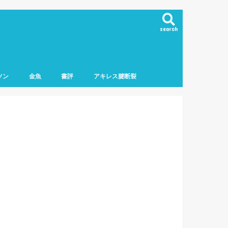
search
ソン
金魚
書評
アキレス腱断裂
マラソン
フマラソン
ロマラソン
ーマラソン
ニング用品