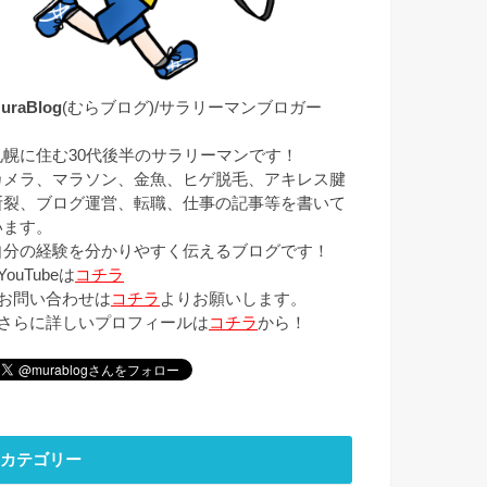
uraBlog
(むらブログ)/サラリーマンブロガー
札幌に住む30代後半のサラリーマンです！
カメラ、マラソン、金魚、ヒゲ脱毛、アキレス腱
断裂、ブログ運営、転職、仕事の記事等を書いて
います。
自分の経験を分かりやすく伝えるブログです！
YouTubeは
コチラ
■お問い合わせは
コチラ
よりお願いします。
■さらに詳しいプロフィールは
コチラ
から！
カテゴリー