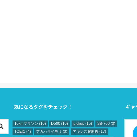
気になるタグをチェック！
ギャ
10kmマラソン
(10)
D500
(10)
pickup
(15)
SB‐700
(3)
TOEIC
(4)
アカハライモリ
(3)
アキレス腱断裂
(17)