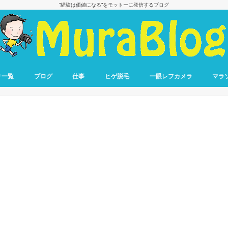
”経験は価値になる”をモットーに発信するブログ
リ一覧
ブログ
仕事
ヒゲ脱毛
一眼レフカメラ
マラ
ブログ収益報告
ブログで稼ぐ方法
転職
仕事の悩み
フル
ハー
10キ
リレ
ラン