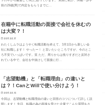
トの中から厳選して3社に絞っています。 実際に私が、30歳一歩手
前の29歳(男)で内定をもらうまでに…
在籍中に転職活動の面接で会社を休むの
は大変？！
2017.02.17
わたくしムラはようやく転職活動を終えて、3月1日から新しい会
社に転職します！ やったー！ と言いたいところですが、今のとこ
ろ不安でいっぱいです。笑 ただ、周りからは焦りすぎだと反対さ
れている中で、会社を中抜けして面接に行…
「志望動機」と「転職理由」の違いと
は？！CanとWillで使い分けよう！
2017.02.15
今回は、志望動機と転職理由の違いと回答のコツについて詳しく説
明します！ 先日、転職の為の面接を受けた企業でこんな質問をさ