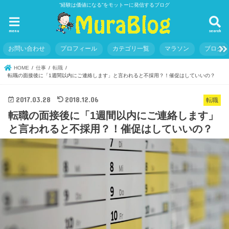
”経験は価値になる”をモットーに発信するブログ
menu
search
お問い合わせ
プロフィール
カテゴリ一覧
マラソン
ブログ
HOME
仕事
転職
転職の面接後に「1週間以内にご連絡します」と言われると不採用？！催促はしていいの？
2017.03.28
2018.12.06
転職
転職の面接後に「1週間以内にご連絡します」
と言われると不採用？！催促はしていいの？