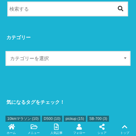
カテゴリー
気になるタグをチェック！
10kmマラソン
(10)
D500
(10)
pickup
(15)
SB‐700
(3)
TOEIC
(4)
アカハライモリ
(3)
アキレス腱断裂
(17)
ホーム
メニュー
人気記事
フォロー
シェア
トップ
アクセス数
(15)
アドセンス
(15)
ウグイ
(4)
エサ
(2)
Twitter
facebook
instagram