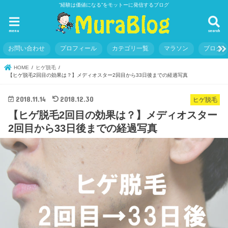
”経験は価値になる”をモットーに発信するブログ
menu
search
お問い合わせ
プロフィール
カテゴリ一覧
マラソン
ブログ
HOME
ヒゲ脱毛
【ヒゲ脱毛2回目の効果は？】メディオスター2回目から33日後までの経過写真
2018.11.14
2018.12.30
ヒゲ脱毛
【ヒゲ脱毛2回目の効果は？】メディオスター
2回目から33日後までの経過写真