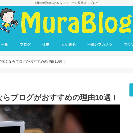
”経験は価値になる”をモットーに発信するブログ
リ一覧
ブログ
仕事
ヒゲ脱毛
一眼レフカメラ
マラ
ブログ収益報告
ブログで稼ぐ方法
転職
仕事の悩み
フル
ハー
10キ
リレ
ラン
で稼ぐならブログがおすすめの理由10選！
らブログがおすすめの理由10選！