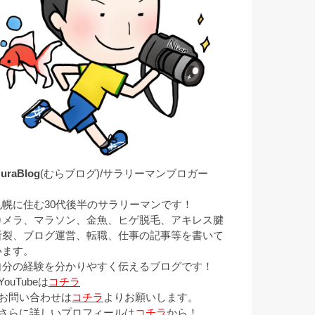
uraBlog
(むらブログ)/サラリーマンブロガー
札幌に住む30代後半のサラリーマンです！
カメラ、マラソン、金魚、ヒゲ脱毛、アキレス腱
断裂、ブログ運営、転職、仕事の記事等を書いて
います。
自分の経験を分かりやすく伝えるブログです！
YouTubeは
コチラ
■お問い合わせは
コチラ
よりお願いします。
■さらに詳しいプロフィールは
コチラ
から！