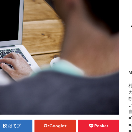
M
■
はてブ
Google+
Pocket