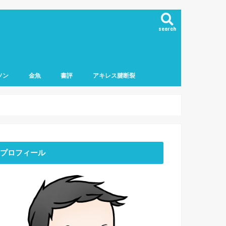
search
ソン
金魚
書評
アキレス腱断裂
マラソン
フマラソン
ロマラソン
ーマラソン
ニング用品
プロフィール