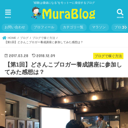
”経験は価値になる”をモットーに発信するブログ
menu
search
お問い合わせ
プロフィール
カテゴリ一覧
マラソン
ブログ
HOME
ブログ
ブログで稼ぐ方法
【第1回】どさんこブロガー養成講座に参加してみた感想は？
2017.03.28
2018.12.09
ブログで稼ぐ方法
【第1回】どさんこブロガー養成講座に参加し
てみた感想は？