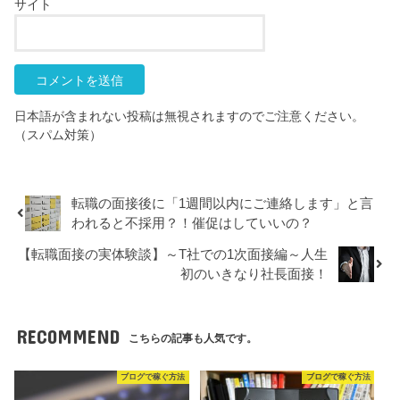
サイト
日本語が含まれない投稿は無視されますのでご注意ください。
（スパム対策）
転職の面接後に「1週間以内にご連絡します」と言
われると不採用？！催促はしていいの？
【転職面接の実体験談】～T社での1次面接編～人生
初のいきなり社長面接！
RECOMMEND
こちらの記事も人気です。
ブログで稼ぐ方法
ブログで稼ぐ方法