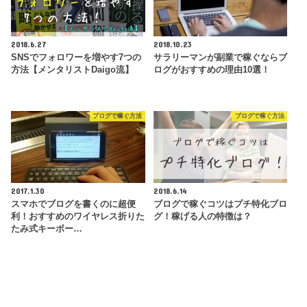
2018.6.27
2018.10.23
SNSでフォロワーを増やす7つの
サラリーマンが副業で稼ぐならブ
方法【メンタリストDaigo流】
ログがおすすめの理由10選！
ブログで稼ぐ方法
ブログで稼ぐ方法
2017.1.30
2018.6.14
スマホでブログを書くのに超便
ブログで稼ぐコツはプチ特化ブロ
利！おすすめのワイヤレス折りた
グ！稼げる人の特徴は？
たみ式キーボー…