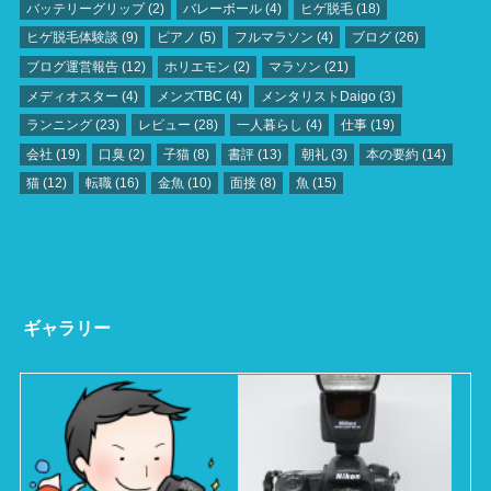
バッテリーグリップ
(2)
バレーボール
(4)
ヒゲ脱毛
(18)
ヒゲ脱毛体験談
(9)
ピアノ
(5)
フルマラソン
(4)
ブログ
(26)
ブログ運営報告
(12)
ホリエモン
(2)
マラソン
(21)
メディオスター
(4)
メンズTBC
(4)
メンタリストDaigo
(3)
ランニング
(23)
レビュー
(28)
一人暮らし
(4)
仕事
(19)
会社
(19)
口臭
(2)
子猫
(8)
書評
(13)
朝礼
(3)
本の要約
(14)
猫
(12)
転職
(16)
金魚
(10)
面接
(8)
魚
(15)
ギャラリー