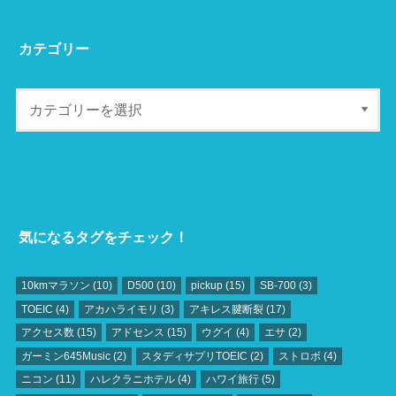
カテゴリー
気になるタグをチェック！
10kmマラソン
(10)
D500
(10)
pickup
(15)
SB‐700
(3)
TOEIC
(4)
アカハライモリ
(3)
アキレス腱断裂
(17)
アクセス数
(15)
アドセンス
(15)
ウグイ
(4)
エサ
(2)
ガーミン645Music
(2)
スタディサプリTOEIC
(2)
ストロボ
(4)
ニコン
(11)
ハレクラニホテル
(4)
ハワイ旅行
(5)