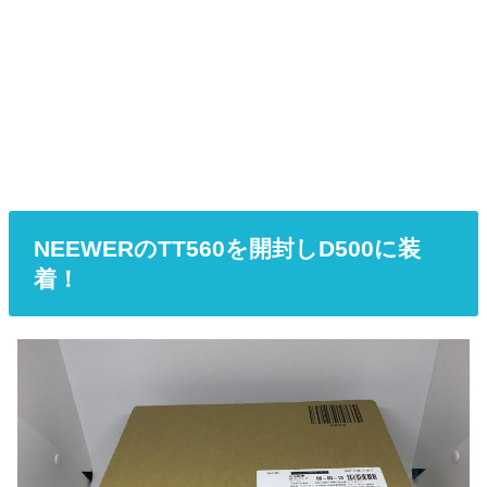
NEEWERのTT560を開封しD500に装
着！