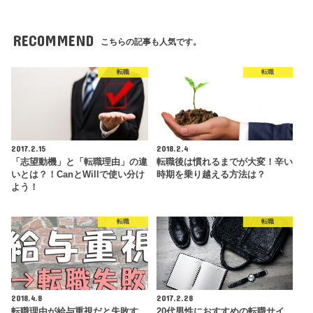
RECOMMEND
こちらの記事も人気です。
転職
転職
2017.2.15
2018.2.4
「志望動機」と「転職理由」の違
転職後は慣れるまでが大変！辛い
いとは？！CanとWillで使い分け
時期を乗り越える方法は？
よう！
転職
転職
2018.4.8
2017.2.28
転職理由が給与重視だと失敗す
20代男性におすすめの転職サイ