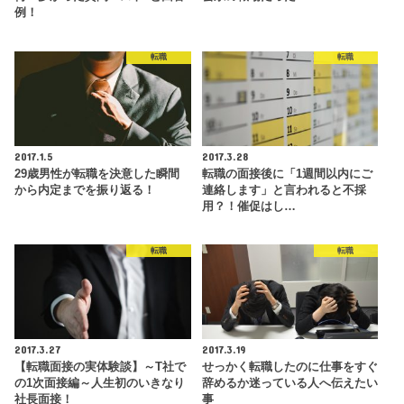
例！
転職
転職
2017.1.5
2017.3.28
29歳男性が転職を決意した瞬間
転職の面接後に「1週間以内にご
から内定までを振り返る！
連絡します」と言われると不採
用？！催促はし…
転職
転職
2017.3.27
2017.3.19
【転職面接の実体験談】～T社で
せっかく転職したのに仕事をすぐ
の1次面接編～人生初のいきなり
辞めるか迷っている人へ伝えたい
社長面接！
事