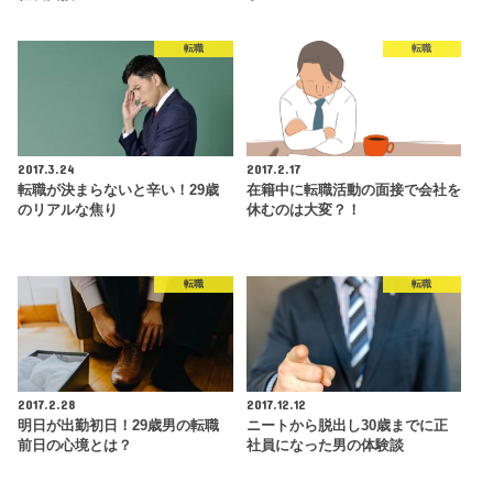
転職
転職
2017.3.24
2017.2.17
転職が決まらないと辛い！29歳
在籍中に転職活動の面接で会社を
のリアルな焦り
休むのは大変？！
転職
転職
2017.2.28
2017.12.12
明日が出勤初日！29歳男の転職
ニートから脱出し30歳までに正
前日の心境とは？
社員になった男の体験談