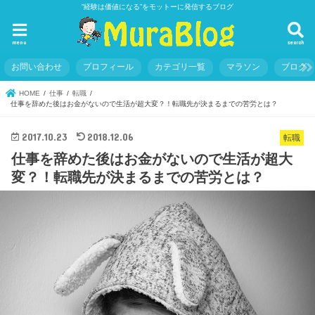
”経験は価値になる”をモットーに発信するブログ
menu
search
お問い合わせ
プロフィール
カテゴリ一覧
マラソン
ブログ
HOME
仕事
転職
仕事を辞めた後はお金がないので生活が超大変？！転職先が決まるまでの苦労とは？
2017.10.23
2018.12.06
転職
仕事を辞めた後はお金がないので生活が超大
変？！転職先が決まるまでの苦労とは？