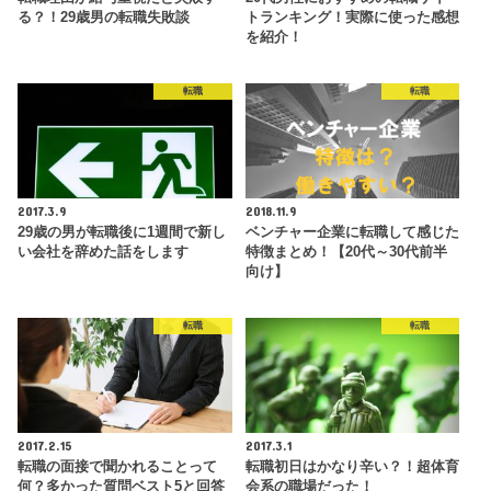
る？！29歳男の転職失敗談
トランキング！実際に使った感想
を紹介！
転職
転職
2017.3.9
2018.11.9
29歳の男が転職後に1週間で新し
ベンチャー企業に転職して感じた
い会社を辞めた話をします
特徴まとめ！【20代～30代前半
向け】
転職
転職
2017.2.15
2017.3.1
転職の面接で聞かれることって
転職初日はかなり辛い？！超体育
何？多かった質問ベスト5と回答
会系の職場だった！