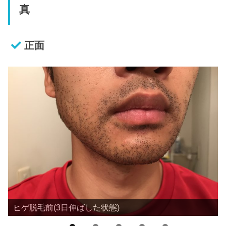
真
正面
ヒゲ脱毛前(3日伸ばした状態)