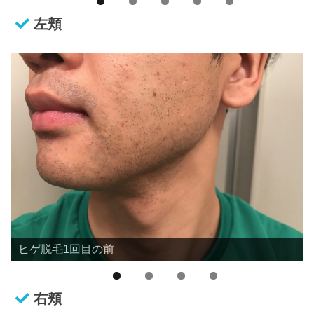
左頬
ヒゲ脱毛1回目の前
右頬