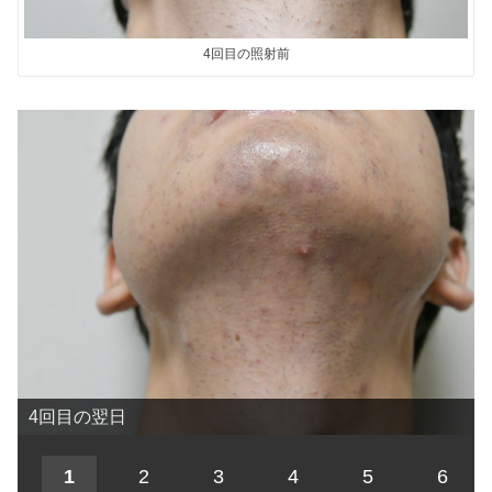
4回目の照射前
4回目の翌日
1
2
3
4
5
6