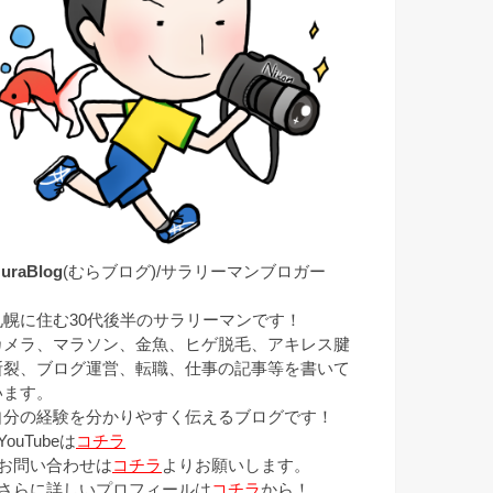
uraBlog
(むらブログ)/サラリーマンブロガー
札幌に住む30代後半のサラリーマンです！
カメラ、マラソン、金魚、ヒゲ脱毛、アキレス腱
断裂、ブログ運営、転職、仕事の記事等を書いて
います。
自分の経験を分かりやすく伝えるブログです！
YouTubeは
コチラ
■お問い合わせは
コチラ
よりお願いします。
■さらに詳しいプロフィールは
コチラ
から！