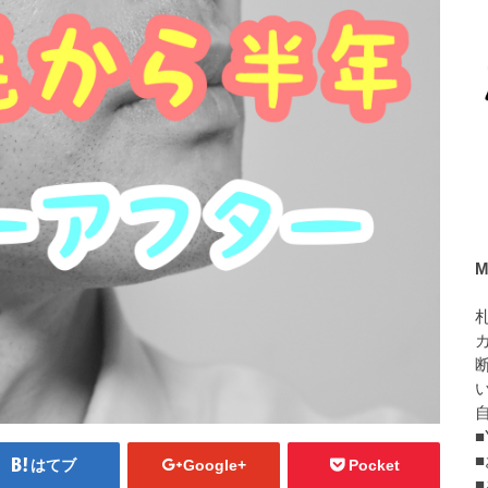
M
■
はてブ
Google+
Pocket