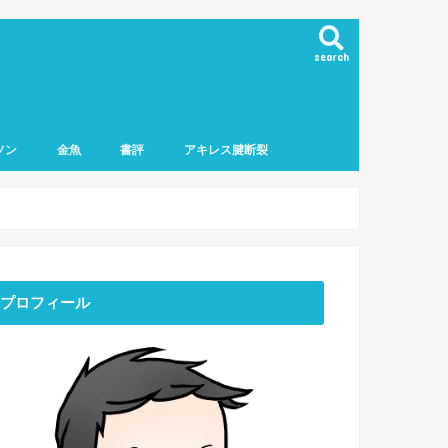
search
ソン
金魚
書評
アキレス腱断裂
マラソン
フマラソン
ロマラソン
ーマラソン
ニング用品
プロフィール