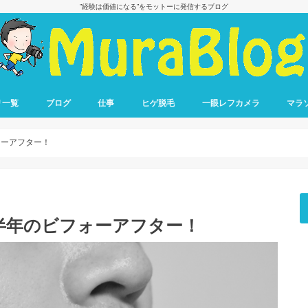
”経験は価値になる”をモットーに発信するブログ
リ一覧
ブログ
仕事
ヒゲ脱毛
一眼レフカメラ
マラ
ブログ収益報告
ブログで稼ぐ方法
転職
仕事の悩み
フル
ハー
10キ
リレ
ラン
ォーアフター！
半年のビフォーアフター！