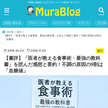
”経験は価値になる”をモットーに発信するブログ
menu
search
お問い合わせ
プロフィール
カテゴリ一覧
マラソン
ブログ
HOME
書評
【書評】「医者が教える食事術・最強の教科書」を読んだ感想と要約！不調の原因の9割は
「血糖値」
2018.04.23
2018.11.25
書評
【書評】「医者が教える食事術・最強の教科
書」を読んだ感想と要約！不調の原因の9割は
「血糖値」