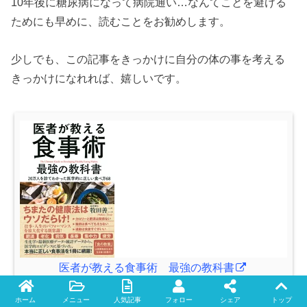
10年後に糖尿病になって病院通い…なんてことを避ける
ためにも早めに、読むことをお勧めします。
少しでも、この記事をきっかけに自分の体の事を考える
きっかけになれれば、嬉しいです。
医者が教える食事術 最強の教科書
posted with
ヨメレバ
牧田 善二 ダイヤモンド社 2017年09月23日
ホーム
メニュー
人気記事
フォロー
シェア
トップ
Twitter
facebook
instagram