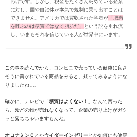
わけです。しかし、税金をたくさん納めている企業
に対し、国や自治体が本気で規制に乗り出すことは
できません。アメリカでは買収された学者が
「肥満
を呼ぶのは糖質ではなく脂肪だ」
という説を垂れ流
し、いまもそれを信じている人が世界中にいます。
この事を読んでから、コンビニで売っている健康に良さ
そうに書かれている商品をみると、疑ってみるようにな
りましたね…。
確かに、テレビで「
糖質はよくない！
」なんて言った
ら、殆どの物が売れなくなって、企業の売り上げがガク
ッと落ちちゃいますもんね。
オロナミンＣ
とか
ウイダーインゼリー
とか如何にも健康