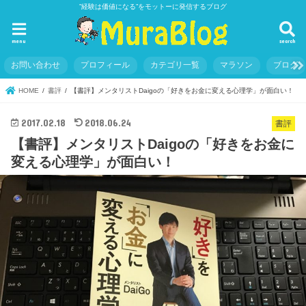
”経験は価値になる”をモットーに発信するブログ
menu
search
お問い合わせ
プロフィール
カテゴリ一覧
マラソン
ブログ
HOME
書評
【書評】メンタリストDaigoの「好きをお金に変える心理学」が面白い！
2017.02.18
2018.06.24
書評
【書評】メンタリストDaigoの「好きをお金に
変える心理学」が面白い！